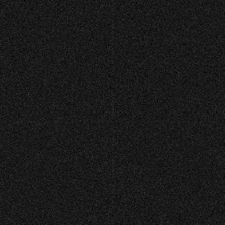
MENYER
På Restaurang Drama tillagar vi maten från
grunden med utgångspunkten i klassiskt svenska
smaker och serverar även internationella, omtyckta
rätter. Menyn är varierande med både varmrätter
och en barnmeny. Kort sagt en meny som passar
både när du vill äta något snabbt före ditt biobesök
eller sitta länge och uppleva flera rätter från vår à la
carte. Vi ger besökarna en unik möjlighet att ta med
mat in på bion, som passar utmärkt att ätas
framför filmen.