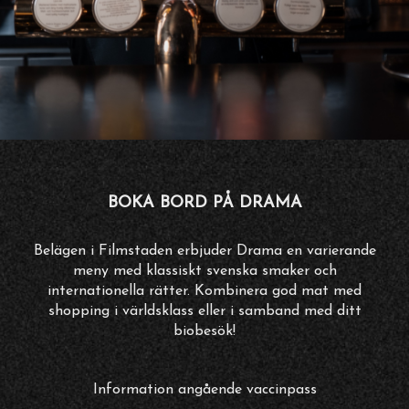
BOKA BORD PÅ DRAMA
Belägen i Filmstaden erbjuder Drama en varierande
meny med klassiskt svenska smaker och
internationella rätter. Kombinera god mat med
shopping i världsklass eller i samband med ditt
biobesök!
Information angående vaccinpass