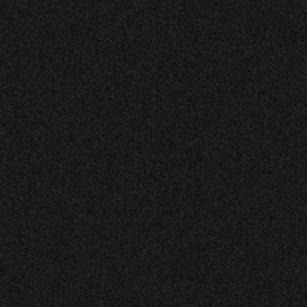
Dramas lokaler passar utmärkt för representation,
kick off och sammankomster med kollegorna. Här
kan ni även boka er egen VIP-salong och kombinera
bioupplevelsen med mat och dryck. Vi anpassar oss
efter ert behov och välkomnar både små och stora
sällskap.
Kontakta oss på
hej@restaurangdrama.se
eller
använd
kontaktformuläret >>