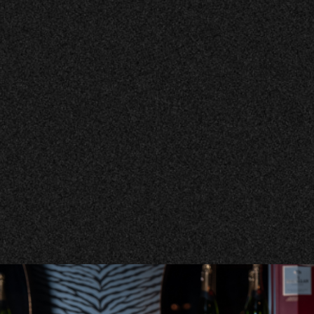
LUNCHMENY
Måndag- fredag 11.00-13.30
À LA CARTE
Måndag - fredag från kl 15.30, Lördag & Söndag från
kl 11.00
BIOMENY
Ät framför filmen
POPCORNMENY
Beställ gärna ditt favorit popcorn och godis direkt
av oss, så packar vi ihop det åt dig