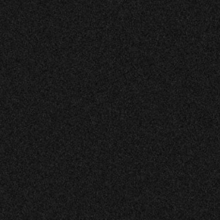
ROUND TABLE ROOM
I vårt chambre séparée ges ni exklusiv avskildhet för
privata konversationer och tillställningar med stora
möjligheter för ert sällskap.
Här kan ni beställa er privata middag för
representation tillsammans med kunder och kollegor.
Den harmoniska miljön ger ert arrangemang en
trivsam inramning.
Kontakta oss på
hej@restaurangdrama.se
eller
använd
kontaktformuläret >>