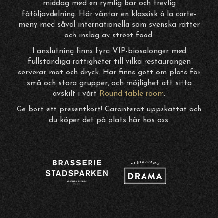
middag med en rymlig bar och trevlig
fåtöljavdelning. Här väntar en klassisk à la carte-
meny med såväl internationella som svenska rätter
och inslag av street food.
I anslutning finns fyra VIP-biosalonger med
fullständiga rättigheter till vilka restaurangen
serverar mat och dryck. Här finns gott om plats för
små och stora grupper, och möjlighet att sitta
avskilt i vårt
Round table room
.
Ge bort ett presentkort! Garanterat uppskattat och
du köper det på plats här hos oss.