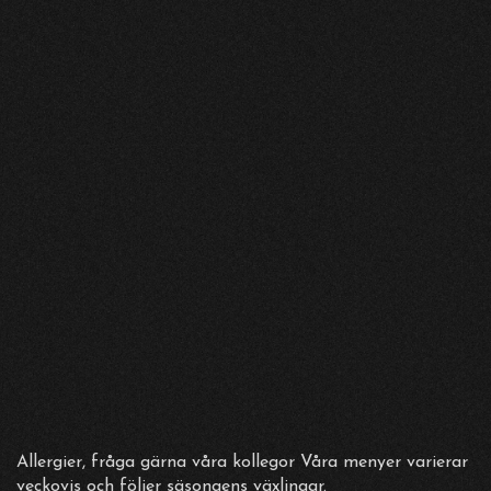
Under juli serverar vi dagens lunchtips varje dag kl.
11.00–14.00 för 145 kr. Rätten varierar.
Vår ordinarie lunch har sommaruppehåll vecka 28–32
och startar igen måndag 10 augusti.
FREDAG 7 AUGUSTI
Lunch på Drama under juli
Under juli serverar vi dagens lunchtips varje dag kl.
11.00–14.00 för 145 kr. Rätten varierar.
Vår ordinarie lunch har sommaruppehåll vecka 28–32
Allergier, fråga gärna våra kollegor Våra menyer varierar
och startar igen måndag 10 augusti.
veckovis och följer säsongens växlingar.