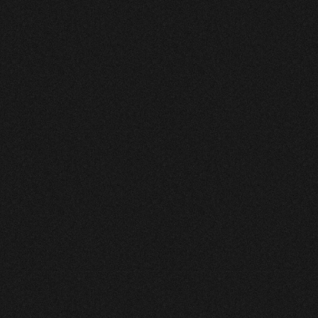
ONSDAG 5 AUGUSTI
Lunch på Drama under juli
Under juli serverar vi dagens lunchtips varje dag kl.
11.00–14.00 för 145 kr. Rätten varierar.
Vår ordinarie lunch har sommaruppehåll vecka 28–32
och startar igen måndag 10 augusti.
TORSDAG 6 AUGUSTI
Lunch på Drama under juli