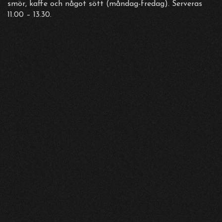
smör, kaffe och något sött (måndag-fredag). Serveras
11.00 – 13.30.
TISDAG 4 AUGUSTI
Lunch på Drama under juli
Under juli serverar vi dagens lunchtips varje dag kl.
11.00–14.00 för 145 kr. Rätten varierar.
Vår ordinarie lunch har sommaruppehåll vecka 28–32
och startar igen måndag 10 augusti.