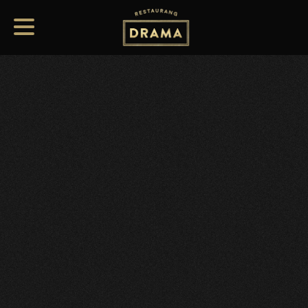
ROUND TABLE ROOM
I vårt chambre séparée ges ni exklusiv avskildhet för
privata konversationer och tillställningar med stora
möjligheter för ert sällskap.