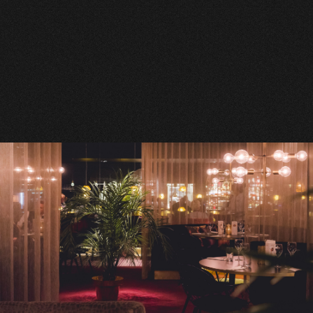
Här kan ni beställa er privata middag för
representation tillsammans med kunder och kollegor.
Den harmoniska miljön ger ert arrangemang en
trivsam inramning.
Kontakta oss på
hej@restaurangdrama.se
eller
använd
kontaktformuläret >>